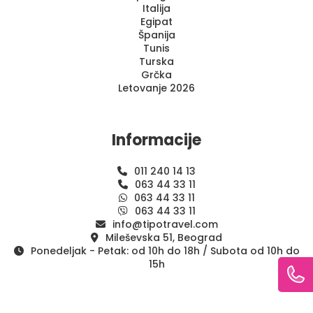
Italija
Egipat
Španija
Tunis
Turska
Grčka
Letovanje 2026
Informacije
011 240 14 13
063 44 33 11
063 44 33 11
063 44 33 11
info@tipotravel.com
Mileševska 51, Beograd
Ponedeljak - Petak: od 10h do 18h / Subota od 10h do
15h