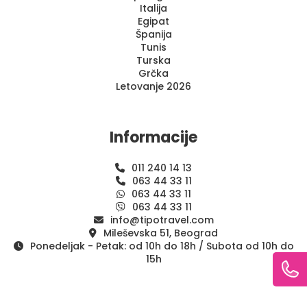
Italija
Egipat
Španija
Tunis
Turska
Grčka
Letovanje 2026
Informacije
011 240 14 13
063 44 33 11
063 44 33 11
063 44 33 11
info@tipotravel.com
Mileševska 51, Beograd
Ponedeljak - Petak: od 10h do 18h / Subota od 10h do
15h